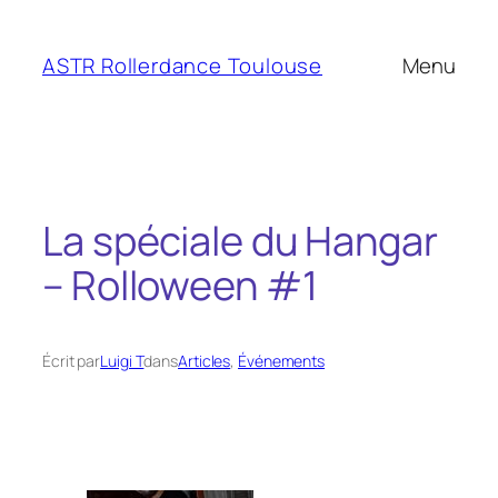
Aller
au
ASTR Rollerdance Toulouse
Menu
contenu
La spéciale du Hangar
– Rolloween #1
Écrit par
Luigi T
dans
Articles
, 
Événements