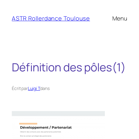
Aller
au
ASTR Rollerdance Toulouse
Menu
contenu
Définition des pôles(1)
Écrit par
Luigi T
dans