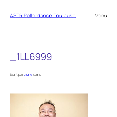
Aller
au
ASTR Rollerdance Toulouse
Menu
contenu
_1LL6999
Écrit par
Lionel
dans