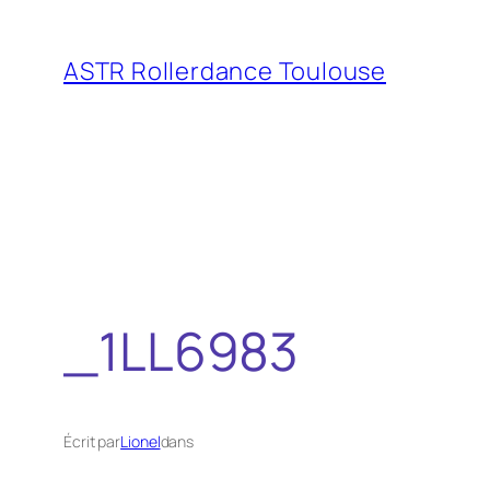
Aller
au
ASTR Rollerdance Toulouse
contenu
_1LL6983
Écrit par
Lionel
dans