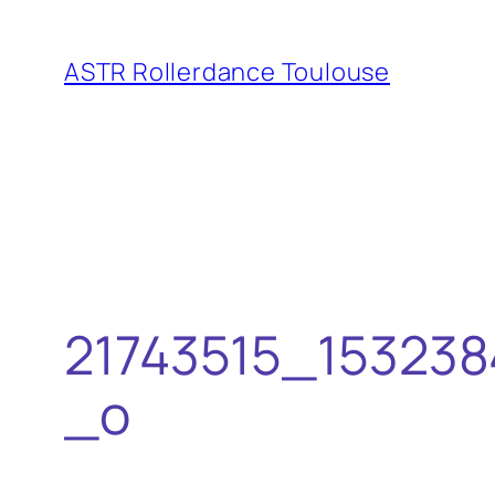
Aller
au
ASTR Rollerdance Toulouse
contenu
21743515_15323
_o