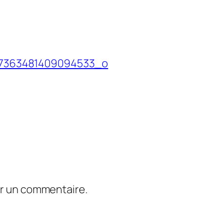
57363481409094533_o
er un commentaire.