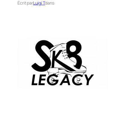
Écrit par
Luigi T
dans